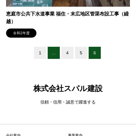
恵庭市公共下水道事業 福住・末広地区管渠布設工事（繰
越）
令和2年度
1
…
4
5
6
株式会社スパル建設
信頼・信用・誠意で躍進する
会社案内
事業案内